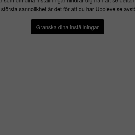
r som om dina inställningar hindrar dig från att se detta i
 kurser och konferenser för att hålla sig
största sannolikhet är det för att du har Upplevelse avst
oktorerat vid Karolinska Institutet.
Granska dina inställningar
 yrke har Dr. von Platen förmågan att
t sinne för detaljer, vilket gör att hon kan
nskemål.
 (SFEP)
Dr. Anna von Platen konsultation och
k plastikkirurgi – med särskild inriktning på
, intimkirurgi och ögonlocksplastik.