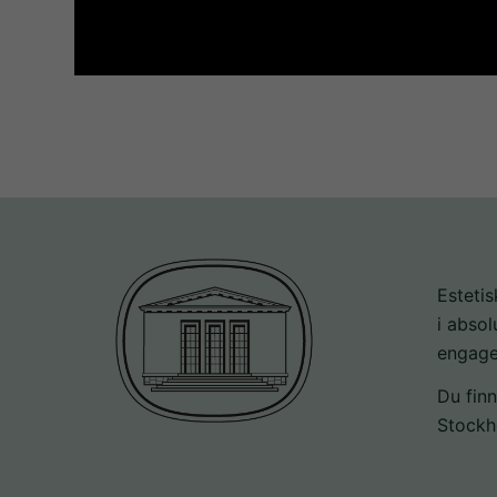
Estetis
i abso
engag
Du finn
Stockh