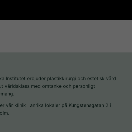
välja bort.
De behövs
för att
hemsidan
över huvud
taget ska
fungera.
Statistik
För att vi
ka Institutet erbjuder plastikkirurgi och estetisk vård
ska kunna
lut världsklass med omtanke och personligt
förbättra
emang.
hemsidans
er vår klinik i anrika lokaler på Kungstensgatan 2 i
funktionalitet
olm.
och
uppbyggnad,
baserat på