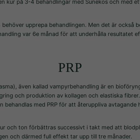
 en kur på 3-4 behandlingar med Sunekos och med ett 
hemsidan
över huvud
taget ska
an behöver upprepa behandlingen. Men det är också 
fungera.
ling var 6e månad för att underhålla resultatet eft
Statistik
För att vi
PRP
ska kunna
förbättra
hemsidans
 plasma), även kallad vampyrbehandling är en bioföryn
funktionalitet
ngring och produktion av kollagen och elastiska fibrer
och
an behandlas med PRP för att återuppliva avtagande
uppbyggnad,
baserat på
hur
ur och ton förbättras successivt i takt med att blodpl
hemsidan
gen och därmed full effekt tar upp till tre månader.