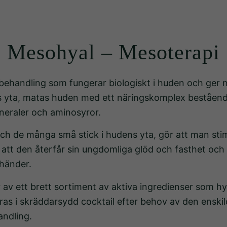
Mesohyal – Mesoterapi
behandling som fungerar biologiskt i huden och ger n
ens yta, matas huden med ett näringskomplex bestående
neraler och aminosyror.
 de många små stick i hudens yta, gör att man stimu
 att den återfår sin ungdomliga glöd och fasthet och
 händer.
r av ett brett sortiment av aktiva ingredienser som 
as i skräddarsydd cocktail efter behov av den enskild
andling.