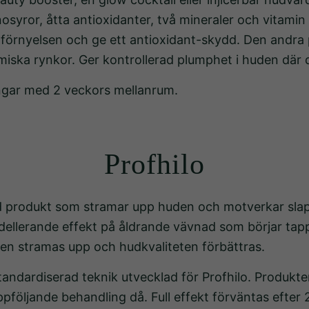
inosyror, åtta antioxidanter, två mineraler och vitamin
llförnyelsen och ge ett antioxidant-skydd. Den andr
amiska rynkor. Ger kontrollerad plumphet i huden där
ingar med 2 veckors mellanrum.
Profhilo
rad produkt som stramar upp huden och motverkar sla
ellerande effekt på åldrande vävnad som börjar tappa
en stramas upp och hudkvaliteten förbättras.
dardiserad teknik utvecklad för Profhilo. Produkten
följande behandling då. Full effekt förväntas efter 2