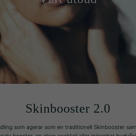
Skinbooster 2.0
dling som agerar som en traditionell Skinbooster s
auty booster, en glow cocktail eller injicerbar hudvå