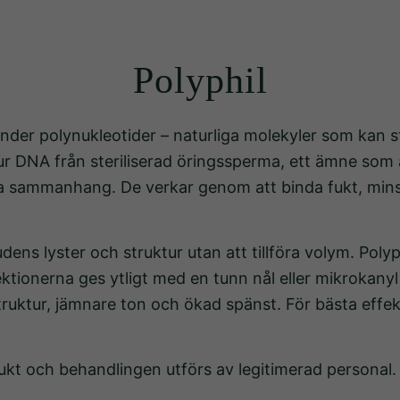
Polyphil
nder polynukleotider – naturliga molekyler som kan st
ns ur DNA från steriliserad öringssperma, ett ämne 
 sammanhang. De verkar genom att binda fukt, minsk
ens lyster och struktur utan att tillföra volym. Polyp
ktionerna ges ytligt med en tunn nål eller mikrokany
truktur, jämnare ton och ökad spänst. För bästa eff
kt och behandlingen utförs av legitimerad personal. 