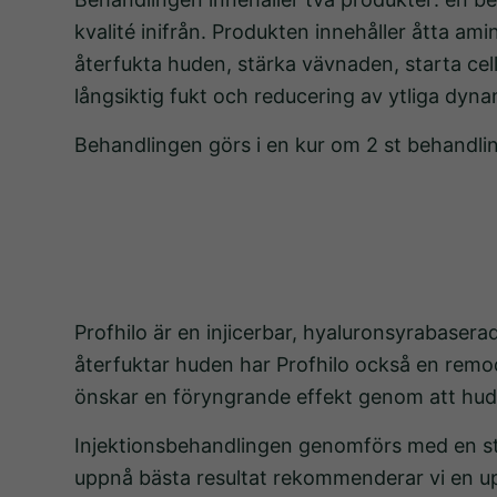
kvalité inifrån. Produkten innehåller åtta am
återfukta huden, stärka vävnaden, starta ce
långsiktig fukt och reducering av ytliga dyn
Behandlingen görs i en kur om 2 st behandl
Profhilo är en injicerbar, hyaluronsyrabase
återfuktar huden har Profhilo också en remod
önskar en föryngrande effekt genom att hud
Injektionsbehandlingen genomförs med en stan
uppnå bästa resultat rekommenderar vi en upp