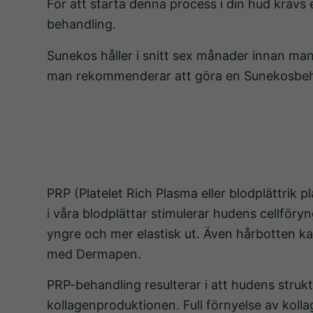
För att starta denna process i din hud krävs
behandling.
Sunekos håller i snitt sex månader innan m
man rekommenderar att göra en Sunekosbehand
PRP (Platelet Rich Plasma eller blodplättrik
i våra blodplättar stimulerar hudens cellföry
yngre och mer elastisk ut. Även hårbotten k
med Dermapen.
PRP-behandling resulterar i att hudens strukt
kollagenproduktionen. Full förnyelse av kolla