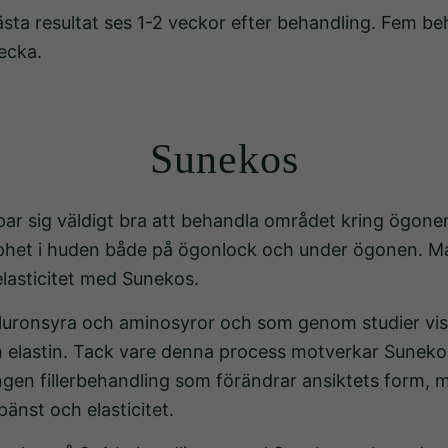
ta resultat ses 1-2 veckor efter behandling. Fem be
ecka.
Sunekos
ar sig väldigt bra att behandla området kring ögon
pphet i huden både på ögonlock och under ögonen. M
lasticitet med Sunekos.
Nödvändiga
ronsyra och aminosyror och som genom studier visat
Dessa kakor
elastin. Tack vare denna process motverkar Sunekos å
går inte att
ingen fillerbehandling som förändrar ansiktets form
välja bort.
änst och elasticitet.
De behövs
för att