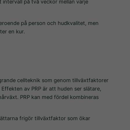
intervall på två veckor mellan varje
beroende på person och hudkvalitet, men
er en kur.
grande cellteknik som genom tillväxtfaktorer
. Effekten av PRP är att huden ser slätare,
 hårväxt. PRP kan med fördel kombineras
ättarna frigör tillväxtfaktor som ökar