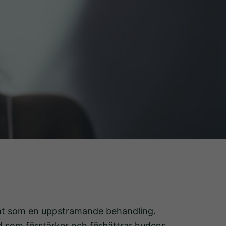
amt som en uppstramande behandling.
rd som förstärker och förbättrar hudens