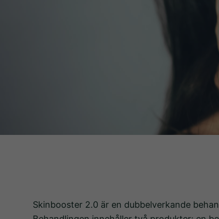
Skinbooster 2.0 är en dubbelverkande behan
Behandlingen innehåller två produkter: en be