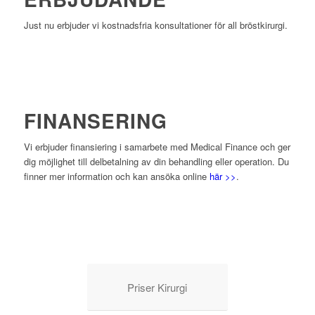
Just nu erbjuder vi kostnadsfria konsultationer för all bröstkirurgi.
FINANSERING
Nödvändiga
Dessa kakor
Vi erbjuder finansiering i samarbete med Medical Finance och ger
går inte att
dig möjlighet till delbetalning av din behandling eller operation. Du
välja bort.
finner mer information och kan ansöka online
här >>
.
De behövs
för att
hemsidan
över huvud
taget ska
fungera.
Priser Kirurgi
Statistik
För att vi ska