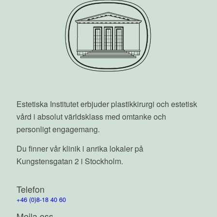
funktionalitet
att försvinna
från
hemsidan.
Marknadsföring
Genom att dela
med dig av dina
intressen och
ditt beteende
Estetiska Institutet erbjuder plastikkirurgi och estetisk
när du surfar
vård i absolut världsklass med omtanke och
ökar du
personligt engagemang.
chansen att få
se personligt
Du finner vår klinik i anrika lokaler på
anpassat
innehåll och
Kungstensgatan 2 i Stockholm.
erbjudanden.
Telefon
+46 (0)8-18 40 60
Mejla oss