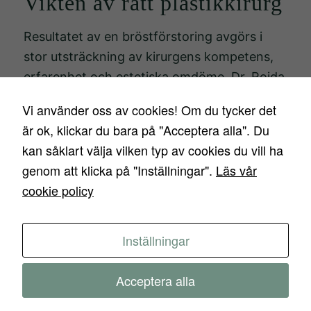
Vikten av rätt plastikkirurg
Resultatet av en bröstförstoring avgörs i
stor utsträckning av kirurgens kompetens,
erfarenhet och estetiska omdöme. Dr. Rojda
Gümüscü är känd för sin noggrannhet, sitt
Vi använder oss av cookies! Om du tycker det
helhetstänk och sin förmåga att skapa
är ok, klickar du bara på "Acceptera alla". Du
naturliga resultat som harmoniserar med
kan såklart välja vilken typ av cookies du vill ha
kroppens proportioner.
genom att klicka på "Inställningar".
Läs vår
På Estetiska Institutet sker all planering med
cookie policy
fokus på:
Inställningar
Kroppens anatomi
Acceptera alla
Hudens kvalitet