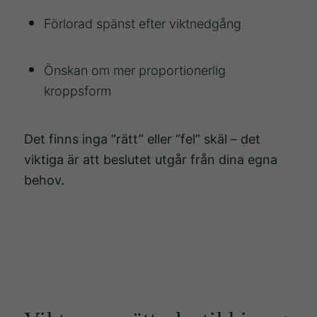
chansen att få
Förlorad spänst efter viktnedgång
se personligt
anpassat
innehåll och
Önskan om mer proportionerlig
erbjudanden.
kroppsform
Det finns inga “rätt” eller “fel” skäl – det
viktiga är att beslutet utgår från dina egna
behov.