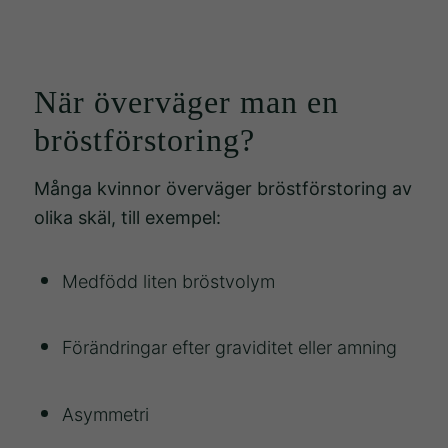
ditt besök.
Om du nekar
de här
När överväger man en
kakorna
kommer viss
bröstförstoring?
funktionalitet
att försvinna
Många kvinnor överväger bröstförstoring av
från
olika skäl, till exempel:
hemsidan.
Medfödd liten bröstvolym
Marknadsföring
Genom att dela
Förändringar efter graviditet eller amning
med dig av dina
intressen och
ditt beteende när
Asymmetri
du surfar ökar du