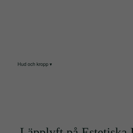
Hud och kropp
Startsida
/
Ingrepp
/
Läpplyft
Läpplyft på Estetiska I