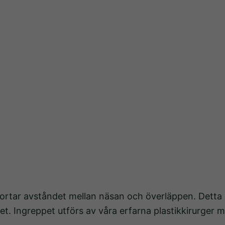
fungera.
Statistik
För att vi
ska kunna
förbättra
hemsidans
funktionalitet
och
uppbyggnad,
baserat på
hur
hemsidan
används.
örkortar avståndet mellan näsan och överläppen. Dett
et. Ingreppet utförs av våra erfarna plastikkirurger 