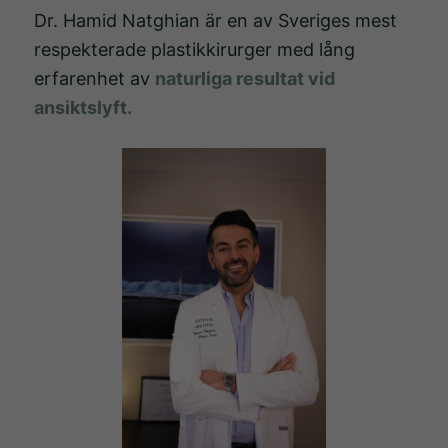
Dr. Hamid Natghian är en av Sveriges mest
respekterade plastikkirurger med lång
erfarenhet av
naturliga resultat vid
ansiktslyft.
Nödvändiga
Dessa kakor
går inte att
välja bort.
De behövs
för att
hemsidan
över huvud
taget ska