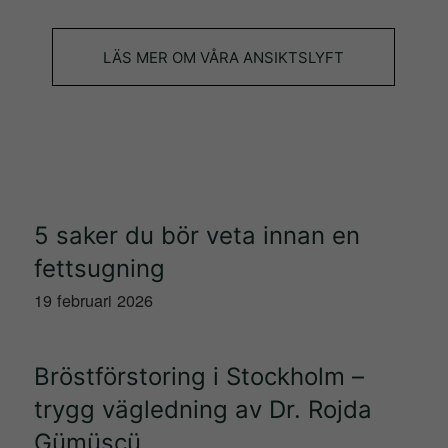
fungera.
LÄS MER OM VÅRA ANSIKTSLYFT
Statistik
För att vi
ska kunna
förbättra
hemsidans
funktionalitet
och
5 saker du bör veta innan en
uppbyggnad,
fettsugning
baserat på
19 februari 2026
hur
hemsidan
används.
Bröstförstoring i Stockholm –
trygg vägledning av Dr. Rojda
Upplevelse
Gümüscü