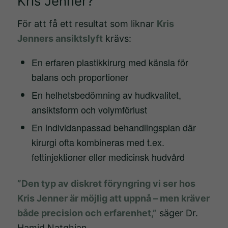
Kris Jenner?
För att få ett resultat som liknar
Kris
Jenners ansiktslyft
krävs:
En erfaren plastikkirurg med känsla för
balans och proportioner
En helhetsbedömning av hudkvalitet,
ansiktsform och volymförlust
En individanpassad behandlingsplan där
kirurgi ofta kombineras med t.ex.
fettinjektioner eller medicinsk hudvård
”Den typ av diskret föryngring vi ser hos
Kris Jenner är möjlig att uppnå – men kräver
både precision och erfarenhet,”
säger Dr.
Hamid Natghian.