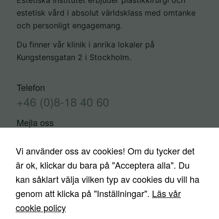
estetisk vård i absolut världsklass med omtanke
och personligt engagemang.
Du finner vår klinik i anrika lokaler på
Kungstensgatan 2 i Stockholm.
Nödvändiga
Telefon
Dessa kakor
+46 (0)8-18 40 60
går inte att
välja bort.
Mejla oss
De behövs
info@estetiskainstitutet.se
för att
Vi använder oss av cookies! Om du tycker det
hemsidan
är ok, klickar du bara på "Acceptera alla". Du
över huvud
kan såklart välja vilken typ av cookies du vill ha
Kontakta oss
Trygghetsgaranti
Finansiering
taget ska
genom att klicka på "Inställningar".
Läs vår
fungera.
Priser
Nyheter
Media
Ingrepp
cookie policy