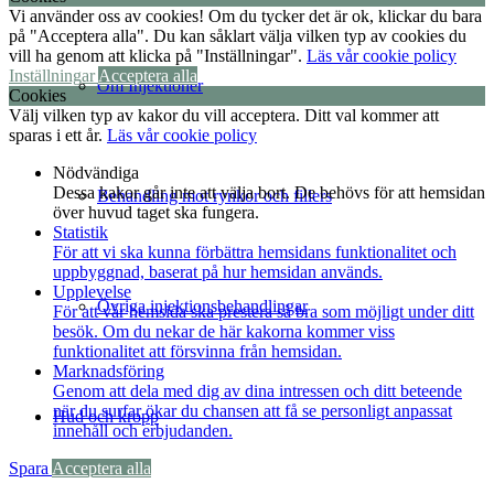
Vi använder oss av cookies! Om du tycker det är ok, klickar du bara
på "Acceptera alla". Du kan såklart välja vilken typ av cookies du
vill ha genom att klicka på "Inställningar".
Läs vår cookie policy
Inställningar
Acceptera alla
Om Injektioner
Cookies
Välj vilken typ av kakor du vill acceptera. Ditt val kommer att
sparas i ett år.
Läs vår cookie policy
Nödvändiga
Dessa kakor går inte att välja bort. De behövs för att hemsidan
Behandling mot rynkor och fillers
över huvud taget ska fungera.
Statistik
För att vi ska kunna förbättra hemsidans funktionalitet och
uppbyggnad, baserat på hur hemsidan används.
Upplevelse
Övriga injektionsbehandlingar
För att vår hemsida ska prestera så bra som möjligt under ditt
besök. Om du nekar de här kakorna kommer viss
funktionalitet att försvinna från hemsidan.
Marknadsföring
Genom att dela med dig av dina intressen och ditt beteende
när du surfar ökar du chansen att få se personligt anpassat
Hud och kropp
innehåll och erbjudanden.
Spara
Acceptera alla