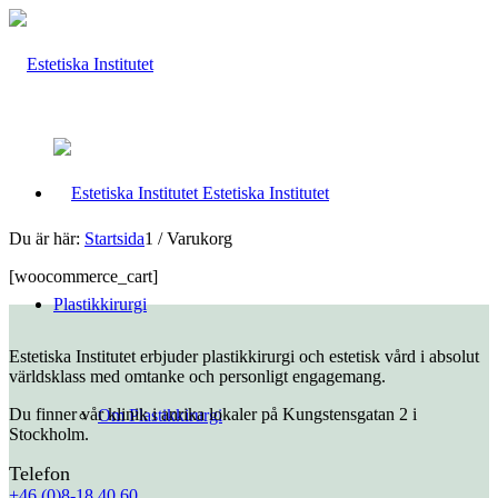
Estetiska Institutet
Du är här:
Startsida
1
/
Varukorg
[woocommerce_cart]
Plastikkirurgi
Estetiska Institutet erbjuder plastikkirurgi och estetisk vård i absolut
världsklass med omtanke och personligt engagemang.
Du finner vår klinik i anrika lokaler på Kungstensgatan 2 i
Om Plastikkirurgi
Stockholm.
Telefon
+46 (0)8-18 40 60