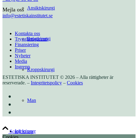
Ansiktskirurgi
Mejla oss
info@estetiskainstitutet.se
Kontakta oss
Bröstkirurgi
Trygghetsgaranti
Finansiering
Priser
Nyheter
Media
Ingrepp
Kroppskirurgi
ESTETISKA INSTITUTET © 2026 – Alla rättigheter är
reserverade. –
Integritetspolicy
–
Cookies
Man
Injektioner
Scroll to top
Cookies