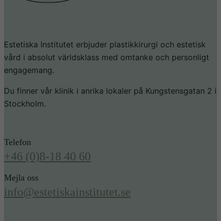
hemsidan.
Marknadsföring
Estetiska Institutet erbjuder plastikkirurgi och estetisk
Genom att dela
vård i absolut världsklass med omtanke och personligt
med dig av dina
engagemang.
intressen och ditt
beteende när du
Du finner vår klinik i anrika lokaler på Kungstensgatan 2 i
surfar ökar du
Stockholm.
chansen att få se
personligt
anpassat innehåll
och erbjudanden.
Telefon
+46 (0)8-18 40 60
Mejla oss
info@estetiskainstitutet.se