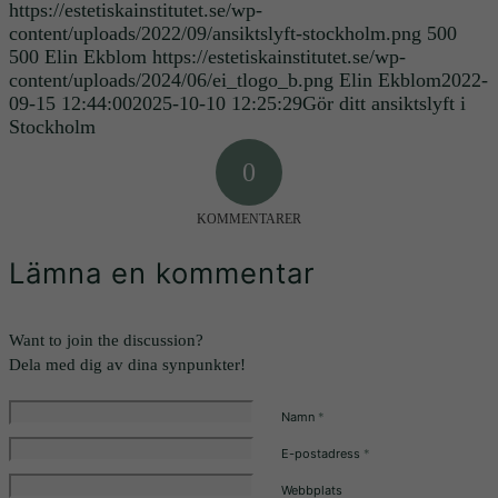
https://estetiskainstitutet.se/wp-
content/uploads/2022/09/ansiktslyft-stockholm.png
500
500
Elin Ekblom
https://estetiskainstitutet.se/wp-
content/uploads/2024/06/ei_tlogo_b.png
Elin Ekblom
2022-
Nödvändiga
09-15 12:44:00
2025-10-10 12:25:29
Gör ditt ansiktslyft i
Dessa kakor
Stockholm
går inte att
välja bort. De
0
behövs för att
hemsidan
KOMMENTARER
över huvud
taget ska
Lämna en kommentar
fungera.
Want to join the discussion?
Statistik
Dela med dig av dina synpunkter!
För att vi ska
kunna
Namn
*
förbättra
hemsidans
E-postadress
*
funktionalitet
Webbplats
och