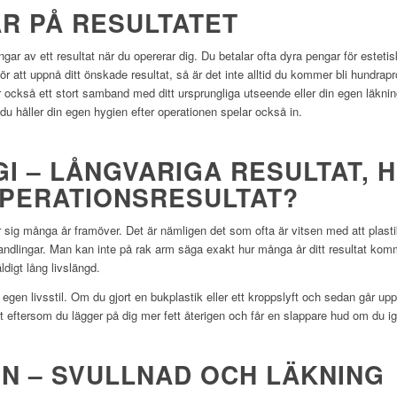
R PÅ RESULTATET
ningar av ett resultat när du opererar dig. Du betalar ofta dyra pengar för estet
r att uppnå ditt önskade resultat, så är det inte alltid du kommer bli hundrapro
 också ett stort samband med ditt ursprungliga utseende eller din egen läkni
du håller din egen hygien efter operationen spelar också in.
I – LÅNGVARIGA RESULTAT, H
OPERATIONSRESULTAT?
er sig många år framöver. Det är nämligen det som ofta är vitsen med att plasti
ndlingar. Man kan inte på rak arm säga exakt hur många år ditt resultat kom
ldigt lång livslängd.
gen livsstil. Om du gjort en bukplastik eller ett kroppslyft och sedan går upp
rigt eftersom du lägger på dig mer fett återigen och får en slappare hud om du 
N – SVULLNAD OCH LÄKNING