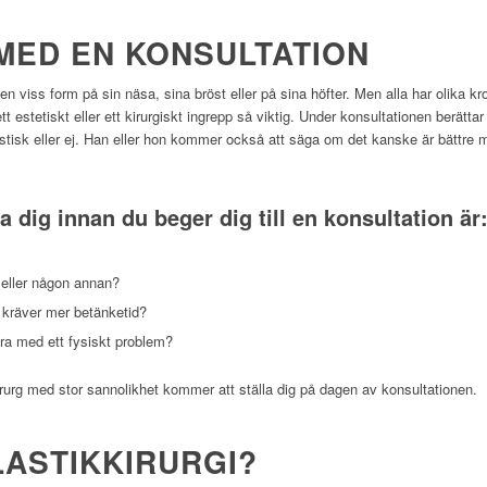
 MED EN KONSULTATION
n viss form på sin näsa, sina bröst eller på sina höfter. Men alla har olika kr
tt estetiskt eller ett kirurgiskt ingrepp så viktig. Under konsultationen berätta
istisk eller ej. Han eller hon kommer också att säga om det kanske är bättre m
a dig innan du beger dig till en konsultation är
g eller någon annan?
e kräver mer betänketid?
öra med ett fysiskt problem?
rurg med stor sannolikhet kommer att ställa dig på dagen av konsultationen.
LASTIKKIRURGI?