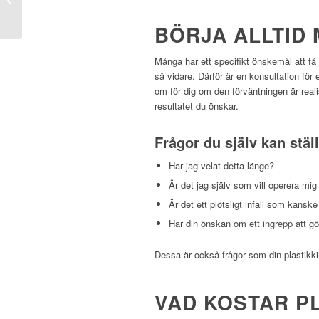
Stockholm
BÖRJA ALLTID
Många har ett specifikt önskemål att få e
så vidare. Därför är en konsultation för e
om för dig om den förväntningen är real
resultatet du önskar.
Frågor du själv kan ställ
Har jag velat detta länge?
Är det jag själv som vill operera mi
Är det ett plötsligt infall som kansk
Har din önskan om ett ingrepp att g
Dessa är också frågor som din plastikki
VAD KOSTAR P