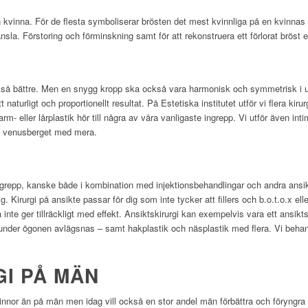
 en kvinna. För de flesta symboliserar brösten det mest kvinnliga på en kvinnas
sla. Förstoring och förminskning samt för att rekonstruera ett förlorat bröst 
ckså bättre. Men en snygg kropp ska också vara harmonisk och symmetrisk i ut
ett naturligt och proportionellt resultat. På Estetiska institutet utför vi flera ki
m- eller lårplastik hör till några av våra vanligaste ingrepp. Vi utför även intim
av venusberget med mera.
grepp, kanske både i kombination med injektionsbehandlingar och andra ansi
dig. Kirurgi på ansikte passar för dig som inte tycker att fillers och b.o.t.o.x ell
 inte ger tillräckligt med effekt. Ansiktskirurgi kan exempelvis vara ett ansiktsly
 under ögonen avlägsnas – samt hakplastik och näsplastik med flera. Vi behand
GI PÅ MÄN
kvinnor än på män men idag vill också en stor andel män förbättra och föryngra 