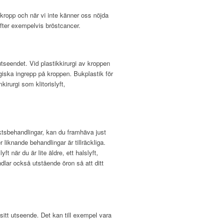
 kropp och när vi inte känner oss nöjda
efter exempelvis bröstcancer.
seendet. Vid plastikkirurgi av kroppen
rurgiska ingrepp på kroppen. Bukplastik för
kirurgi som klitorislyft,
ktsbehandlingar, kan du framhäva just
er liknande behandlingar är tillräckliga.
ft när du är lite äldre, ett halslyft,
lar också utstående öron så att ditt
sitt utseende. Det kan till exempel vara