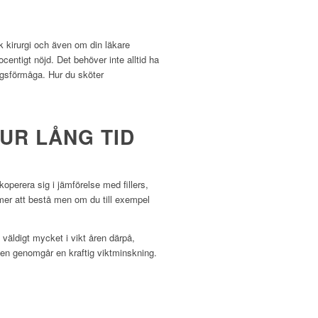
isk kirurgi och även om din läkare
centigt nöjd. Det behöver inte alltid ha
ngsförmåga. Hur du sköter
UR LÅNG TID
koperera sig i jämförelse med fillers,
mer att bestå men om du till exempel
 väldigt mycket i vikt åren därpå,
igen genomgår en kraftig viktminskning.