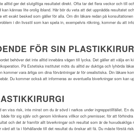
nte alltid ger det slutgiltiga resultatet direkt. Ofta tar det flera veckor och till
d kan kännas lite orolig ibland. Här bör du veta att det uppnådda resultatet och
 ge ett exakt besked som gäller för alla. Om din läkare redan på konsultatione
roblem i din livsstil som kan spela in, exempelvis rökning, kommer du att inf
OENDE FÖR SIN PLASTIKKIRU
ordet behöver det inte alltid innebära vägen till lycka. Det gäller att välja en k
tikoperation. På Estetiska institutet möts du alltid av duktiga och lyhörda läk
 kommer vara ärliga om dina förväntningar är för orealistiska. Din läkare komm
nnebär. Du kommer också att informeras av eventuella biverkningar som kan upp
LASTIKKIRURGI
d en viss risk, inte minst om du är sövd i narkos under ingreppstillfället. En 
 både för sig själv och genom klinikens villkor och premisser, för att förhindra 
esultat och det är framför allt biverkningar och resultat som är de huvudsakliga 
 värd att ta i förhållande till det resultat du önskar att få. Du måste förstå r