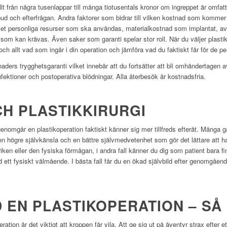
allt från några tusenlappar till många tiotusentals kronor om ingreppet är omfa
tbud och efterfrågan. Andra faktorer som bidrar till vilken kostnad som kommer a
cket personliga resurser som ska användas, materialkostnad som implantat, av
om kan krävas. Även saker som garanti spelar stor roll. När du väljer plastikki
ch allt vad som ingår i din operation och jämföra vad du faktiskt får för de pe
naders trygghetsgaranti vilket innebär att du fortsätter att bli omhändertagen a
nfektioner och postoperativa blödningar. Alla återbesök är kostnadsfria.
H PLASTIKKIRURGI
nomgår en plastikoperation faktiskt känner sig mer tillfreds efteråt. Många gå
n högre självkänsla och en bättre självmedvetenhet som gör det lättare att h
iken eller den fysiska förmågan, i andra fall känner du dig som patient bara f
ett fysiskt välmående. I bästa fall får du en ökad självbild efter genomgåen
 EN PLASTIKOPERATION – SÅ
ation är det viktigt att kroppen får vila. Att ge sig ut på äventyr strax efter e