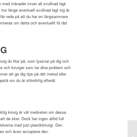
 och med månader innan all svullnad lagt
 hur länge eventuell svullnad lagt sig är
n får reda på att du har en långsammare
ormeras om detta och eventuellt få råd
RG
irurg du litar på, som lyssnar på dig och
are och kirurger som tar dina problem och
er att ge dig tips på rätt metod eller
stå om du är oförsiktig efteråt.
duktig kirurg är väl medveten om dessa
att de sker. Dock har ingen alltid full
riskerna med just plastikkirurgi. Den
isken och även acceptera den.