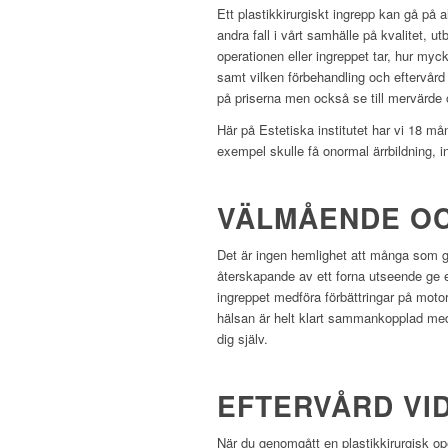
Ett plastikkirurgiskt ingrepp kan gå på 
andra fall i vårt samhälle på kvalitet, u
operationen eller ingreppet tar, hur my
samt vilken förbehandling och eftervård s
på priserna men också se till mervärde o
Här på Estetiska institutet har vi 18 må
exempel skulle få onormal ärrbildning, i
VÄLMÅENDE OC
Det är ingen hemlighet att många som ge
återskapande av ett forna utseende ge e
ingreppet medföra förbättringar på motor
hälsan är helt klart sammankopplad med 
dig själv.
EFTERVÅRD VID
När du genomgått en plastikkirurgisk oper