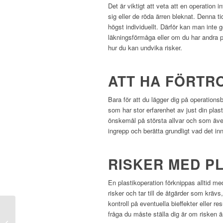
Det är viktigt att veta att en operation i
sig eller de röda ärren bleknat. Denna ti
högst individuellt. Därför kan man inte
läkningsförmåga eller om du har andra p
hur du kan undvika risker.
ATT HA FÖRTR
Bara för att du lägger dig på operationsb
som har stor erfarenhet av just din plas
önskemål på största allvar och som även
ingrepp och berätta grundligt vad det i
RISKER MED P
En plastikoperation förknippas alltid me
risker och tar till de åtgärder som krävs,
kontroll på eventuella bieffekter eller r
fråga du måste ställa dig är om risken är
Gör ditt ansiktslyft i