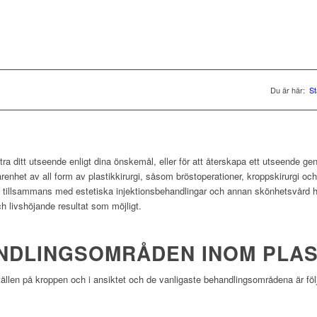
Du är här:
St
rbättra ditt utseende enligt dina önskemål, eller för att återskapa ett utseende g
renhet av all form av plastikkirurgi, såsom bröstoperationer, kroppskirurgi och 
i tillsammans med estetiska injektionsbehandlingar och annan skönhetsvård här 
och livshöjande resultat som möjligt.
NDLINGSOMRÅDEN INOM PLAS
tällen på kroppen och i ansiktet och de vanligaste behandlingsområdena är föl