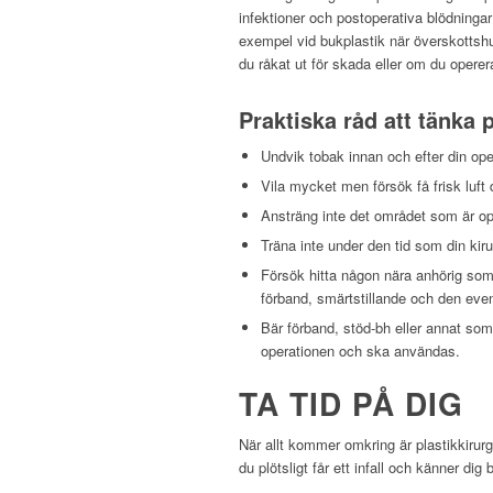
infektioner och postoperativa blödningar
exempel vid bukplastik när överskottshud
du råkat ut för skada eller om du operera
Praktiska råd att tänka 
Undvik tobak innan och efter din ope
Vila mycket men försök få frisk luft 
Ansträng inte det området som är opere
Träna inte under den tid som din kiru
Försök hitta någon nära anhörig som 
förband, smärtstillande och den eve
Bär förband, stöd-bh eller annat som 
operationen och ska användas.
TA TID PÅ DIG
När allt kommer omkring är plastikkirurgi
du plötsligt får ett infall och känner di