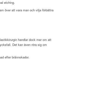
al etching.
kam över att vara man och vilja förbättra
lastikkirurgin handlar dock mer om att
lycksfall. Det kan även röra sig om
vnad efter brännskador.