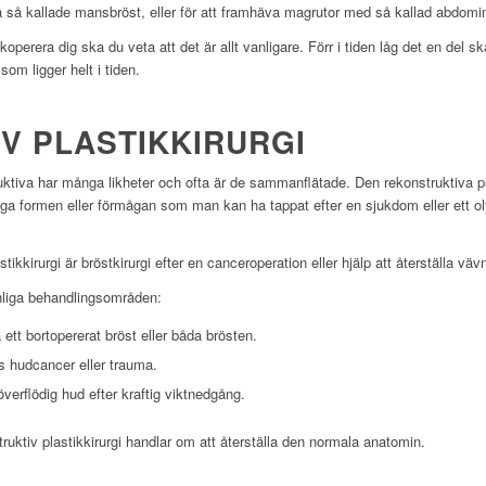
 så kallade mansbröst, eller för att framhäva magrutor med så kallad abdomin
perera dig ska du veta att det är allt vanligare. Förr i tiden låg det en del s
om ligger helt i tiden.
V PLASTIKKIRURGI
uktiva har många likheter och ofta är de sammanflätade. Den rekonstruktiva p
gliga formen eller förmågan som man kan ha tappat efter en sjukdom eller ett o
tikkirurgi är bröstkirurgi efter en canceroperation eller hjälp att återställa vä
anliga behandlingsområden:
 ett bortopererat bröst eller båda brösten.
s hudcancer eller trauma.
överflödig hud efter kraftig viktnedgång.
ruktiv plastikkirurgi handlar om att återställa den normala anatomin.