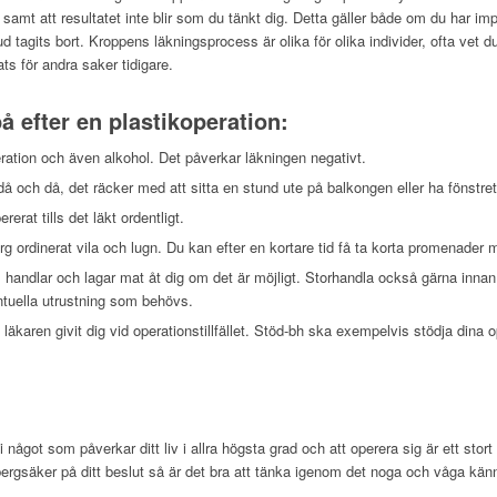
 samt att resultatet inte blir som du tänkt dig. Detta gäller både om du har imp
 tagits bort. Kroppens läkningsprocess är olika för olika individer, ofta vet d
ts för andra saker tidigare.
på efter en plastikoperation:
ration och även alkohol. Det påverkar läkningen negativt.
då och då, det räcker med att sitta en stund ute på balkongen eller ha fönstret
rat tills det läkt ordentligt.
rg ordinerat vila och lugn. Du kan efter en kortare tid få ta korta promenader m
handlar och lagar mat åt dig om det är möjligt. Storhandla också gärna innan o
ntuella utrustning som behövs.
läkaren givit dig vid operationstillfället. Stöd-bh ska exempelvis stödja dina o
 något som påverkar ditt liv i allra högsta grad och att operera sig är ett stor
g bergsäker på ditt beslut så är det bra att tänka igenom det noga och våga känn