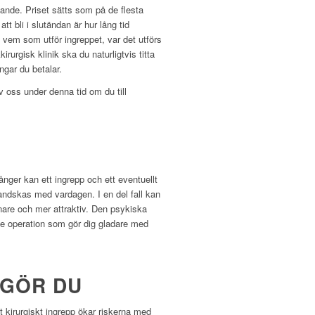
ttande. Priset sätts som på de flesta
tt bli i slutändan är hur lång tid
 vem som utför ingreppet, var det utförs
rurgisk klinik ska du naturligtvis titta
ngar du betalar.
v oss under denna tid om du till
nger kan ett ingrepp och ett eventuellt
andskas med vardagen. I en del fall kan
inare och mer attraktiv. Den psykiska
de operation som gör dig gladare med
 GÖR DU
tt kirurgiskt ingrepp ökar riskerna med