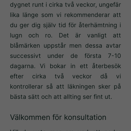
dygnet runt i cirka två veckor, ungefär
lika länge som vi rekommenderar att
du ger dig själv tid för återhämtning i
lugn och ro. Det är vanligt att
Nödvändiga
blåmärken uppstår men dessa avtar
Dessa kakor
successivt under de första 7-10
går inte att
välja bort.
dagarna. Vi bokar in ett återbesök
De behövs
efter cirka två veckor då vi
för att
kontrollerar så att läkningen sker på
hemsidan
över huvud
bästa sätt och att allting ser fint ut.
taget ska
fungera.
Välkommen för konsultation
Statistik