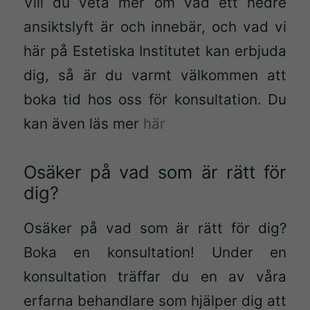
Vill du veta mer om vad ett nedre
För att vi
ansiktslyft är och innebär, och vad vi
ska kunna
här på Estetiska Institutet kan erbjuda
förbättra
hemsidans
dig, så är du varmt välkommen att
funktionalitet
boka tid hos oss för konsultation. Du
och
kan även läs mer
här
uppbyggnad,
baserat på
hur
Osäker på vad som är rätt för
hemsidan
dig?
används.
Osäker på vad som är rätt för dig?
Upplevelse
Boka en konsultation! Under en
För att vår
konsultation träffar du en av våra
hemsida ska
erfarna behandlare som hjälper dig att
prestera så