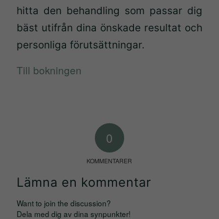
bra som
hitta den behandling som passar dig
möjligt under
bäst utifrån dina önskade resultat och
ditt besök.
personliga förutsättningar.
Om du nekar
de här
Till bokningen
kakorna
kommer viss
funktionalitet
att försvinna
från
0
hemsidan.
KOMMENTARER
Marknadsföring
Lämna en kommentar
Genom att dela
med dig av dina
Want to join the discussion?
intressen och
Dela med dig av dina synpunkter!