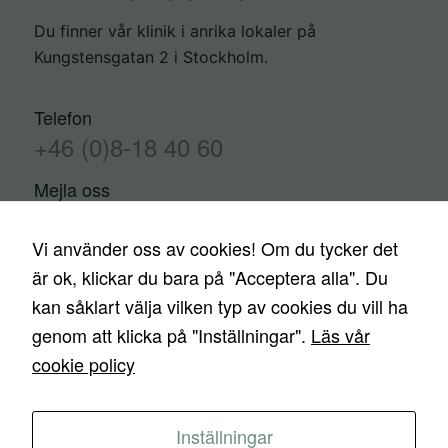
Du finner vår klinik i anrika lokaler på
Kungstensgatan 2 i Stockholm.
Telefon
+46 (0)8-18 40 60
Mejla oss
info@estetiskainstitutet.se
Vi använder oss av cookies! Om du tycker det
är ok, klickar du bara på "Acceptera alla". Du
kan såklart välja vilken typ av cookies du vill ha
Kontakta oss
Trygghetsgaranti
Finansiering
genom att klicka på "Inställningar".
Läs vår
Priser
Nyheter
Media
Ingrepp
cookie policy
ESTETISKA INSTITUTET © 2026 – Alla rättigheter är
Inställningar