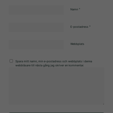
ditt beteende när
du surfar ökar du
*
Namn
chansen att få
se personligt
*
E-postadress
anpassat
innehåll och
erbjudanden.
Webbplats
Spara mitt namn, min e-postadress och webbplats i denna
webbläsare till nästa gång jag skriver en kommentar.