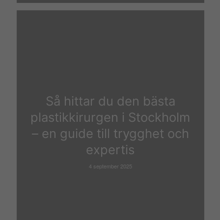
Upplevelse
För att vår
hemsida ska
prestera så
bra som
möjligt under
ditt besök.
Om du nekar
Så hittar du den bästa
de här
plastikkirurgen i Stockholm
kakorna
– en guide till trygghet och
kommer viss
funktionalitet
expertis
att försvinna
4 september 2025
från
hemsidan.