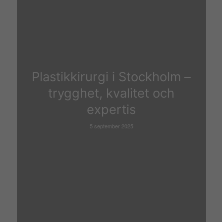
fungera.
Statistik
För att vi
Plastikkirurgi i Stockholm –
ska kunna
förbättra
trygghet, kvalitet och
hemsidans
expertis
funktionalitet
och
5 september 2025
uppbyggnad,
baserat på
hur
hemsidan
används.