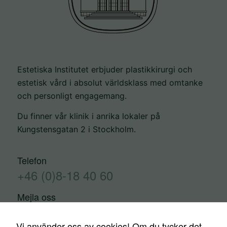
Estetiska Institutet erbjuder plastikkirurgi och
estetisk vård i absolut världsklass med omtanke
och personligt engagemang.
Du finner vår klinik i anrika lokaler på
Kungstensgatan 2 i Stockholm.
Telefon
+46 (0)8-18 40 60
Mejla oss
info@estetiskainstitutet.se
Vi använder oss av cookies! Om du tycker det