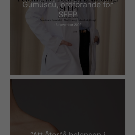
Gümüscü, ordförande för
SFEP
13 november 2025
”Att återfå balansen i