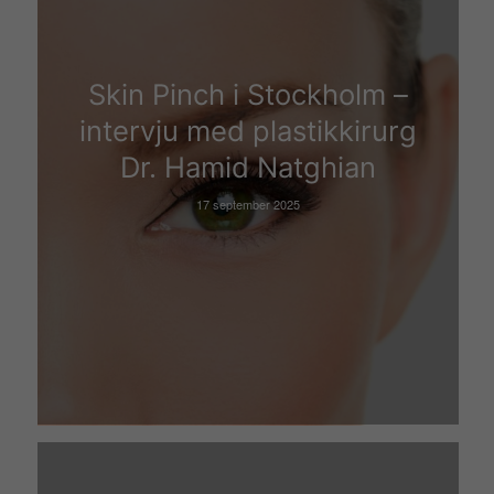
Skin Pinch i Stockholm –
intervju med plastikkirurg
Dr. Hamid Natghian
17 september 2025
Nödvändiga
Dessa kakor
går inte att
välja bort.
De behövs
för att
hemsidan
över huvud
taget ska