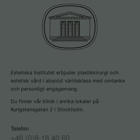
förbättra
hemsidans
funktionalitet
och
uppbyggnad,
baserat på
hur
hemsidan
används.
Estetiska Institutet erbjuder plastikkirurgi och
estetisk vård i absolut världsklass med omtanke
Upplevelse
och personligt engagemang.
För att vår
Du finner vår klinik i anrika lokaler på
hemsida ska
Kungstensgatan 2 i Stockholm.
prestera så
bra som
Telefon
möjligt under
+46 (0)8-18 40 60
ditt besök.