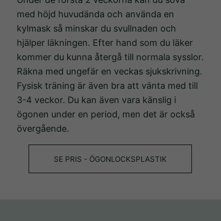
med höjd huvudända och använda en
kylmask så minskar du svullnaden och
Nödvändiga
Dessa kakor
hjälper läkningen. Efter hand som du läker
går inte att
kommer du kunna återgå till normala sysslor.
välja bort.
Räkna med ungefär en veckas sjukskrivning.
De behövs
Fysisk träning är även bra att vänta med till
för att
3-4 veckor. Du kan även vara känslig i
hemsidan
ögonen under en period, men det är också
över huvud
övergående.
taget ska
fungera.
SE PRIS - ÖGONLOCKSPLASTIK
Statistik
För att vi
ska kunna