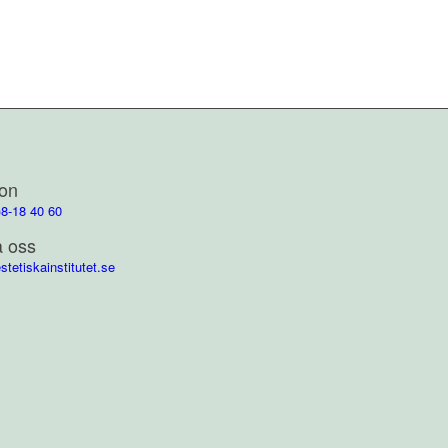
fon
)8-18 40 60
a oss
stetiskainstitutet.se