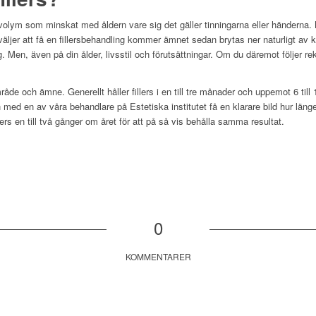
a volym som minskat med åldern vare sig det gäller tinningarna eller händerna
äljer att få en fillersbehandling kommer ämnet sedan brytas ner naturligt av 
. Men, även på din ålder, livsstil och förutsättningar. Om du däremot följer r
råde och ämne. Generellt håller fillers i en till tre månader och uppemot 6 til
 med en av våra behandlare på Estetiska institutet få en klarare bild hur länge d
rs en till två gånger om året för att på så vis behålla samma resultat.
0
KOMMENTARER