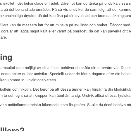
s svullet i det behandlade området. Däremot kan du tänka på undvika vissa sa
ch ta på det behandlade området. På så vis undviker du samtidigt att det komme
 alkoholhaltiga drycker då det kan öka på din svullnad och bromsa läkningspr
 fillers kan du massera lätt för att minska på svullnad och ömhet. Rådgör med
 göra är att lägga något kallt eller varmt på området, då det kan påverka ditt re
are.
ling
ra resultat som möjligt av dina fillers behöver du sköta din eftervård väl. Du s
dra saker du bör undvika. Speciellt under de första dagarna efter din behandl
kan komma in i injektionsplatsen.
koffein och nikotin. Det beror på att dessa ämnen kan försämra din blodcirkul
ta det lugnt så att kroppen kan återhämta sig. Undvik alltså stress, fysiska a
vika antiinflammatoriska läkemedel som Ibuprofen. Skulle du ändå behöva någ
illers?