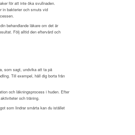
ker för att inte öka svullnaden.
r in bakterier och smuts vid
ocessen.
 din behandlande läkare om det är
sultat. Följ alltid den eftervård och
ka, som sagt, undvika att ta på
ing. Till exempel, håll dig borta från
ation och läkningsprocess i huden. Efter
ktiviteter och träning.
ot som lindrar smärta kan du istället