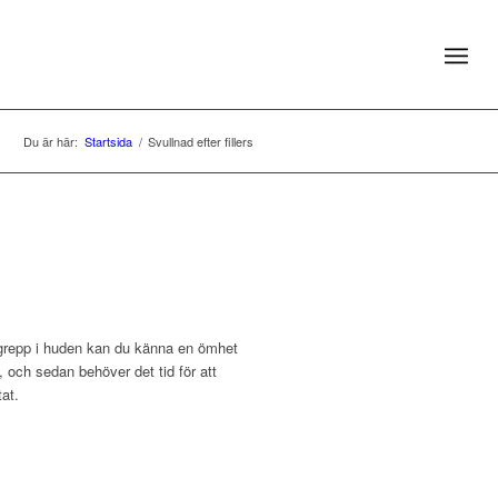
Du är här:
Startsida
/
Svullnad efter fillers
ngrepp i huden kan du känna en ömhet
, och sedan behöver det tid för att
tat.