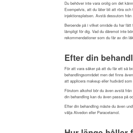
Du behöver inte vara orolig om det känn
Exempelvis, att du låter bli att röra o
injektionsplatsen. Avstå dessutom från
Beroende på i vilket område du har fått
lämpligt för dig. Vad du däremot inte bör
rekommendationer som du får av din läk
Efter din behand
För att vara säker på att du får ett så b
behandlingsområdet men det finns även an
att applicera makeup eller hudvård som 
Förutom alkohol bör du även avstå från 
din behandling kan du även passa på och 
Efter din behandling måste du även und
välja Alvedon eller Paracetamol.
Hur länge håller f