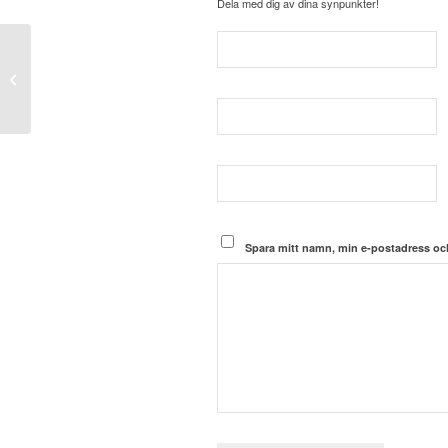
Dela med dig av dina synpunkter!
Smalare näsa med
fillers
Spara mitt namn, min e-postadress och