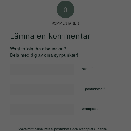
Upplevelse
0
För att vår
hemsida ska
KOMMENTARER
prestera så
bra som
Lämna en kommentar
möjligt under
Want to join the discussion?
ditt besök.
Dela med dig av dina synpunkter!
Om du nekar
de här
*
Namn
kakorna
kommer viss
funktionalitet
*
E-postadress
att försvinna
från
hemsidan.
Webbplats
Spara mitt namn, min e-postadress och webbplats i denna