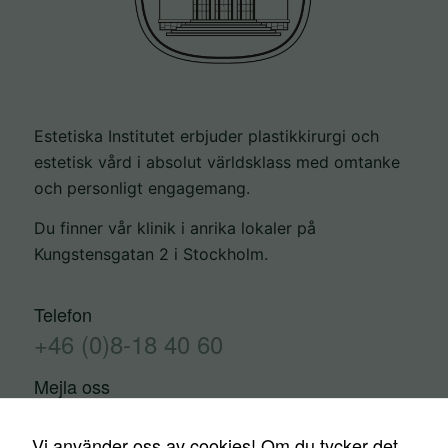
Estetiska Institutet erbjuder plastikkirurgi och
estetisk vård i absolut världsklass med omtanke
och personligt engagemang.
Du finner vår klinik i anrika lokaler på
Kungstensgatan 2 i Stockholm.
Telefon
+46 (0)8-18 40 60
Mejla oss
info@estetiskainstitutet.se
Vi använder oss av cookies! Om du tycker det