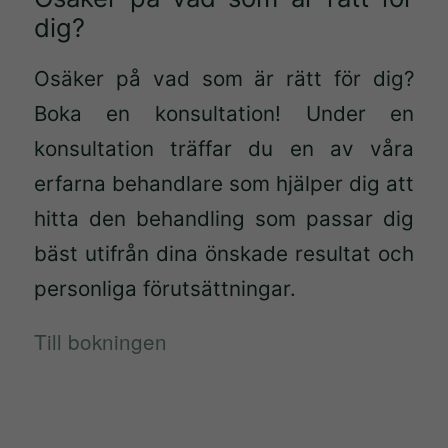
fungera.
dig?
Osäker på vad som är rätt för dig?
Statistik
Boka en konsultation! Under en
För att vi
konsultation träffar du en av våra
ska kunna
förbättra
erfarna behandlare som hjälper dig att
hemsidans
hitta den behandling som passar dig
funktionalitet
bäst utifrån dina önskade resultat och
och
uppbyggnad,
personliga förutsättningar.
baserat på
hur
Till bokningen
hemsidan
används.