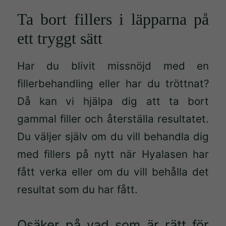
Ta bort fillers i läpparna på
ett tryggt sätt
Har du blivit missnöjd med en
fillerbehandling eller har du tröttnat?
Då kan vi hjälpa dig att ta bort
gammal filler och återställa resultatet.
Nödvändiga
Dessa kakor
Du väljer själv om du vill behandla dig
går inte att
med fillers på nytt när Hyalasen har
välja bort.
fått verka eller om du vill behålla det
De behövs
för att
resultat som du har fått.
hemsidan
över huvud
Osäker på vad som är rätt för
taget ska