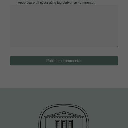
Marknadsföring
webbläsare till nästa gång jag skriver en kommentar.
Genom att dela
med dig av dina
intressen och
ditt beteende när
du surfar ökar du
chansen att få
se personligt
anpassat
innehåll och
erbjudanden.