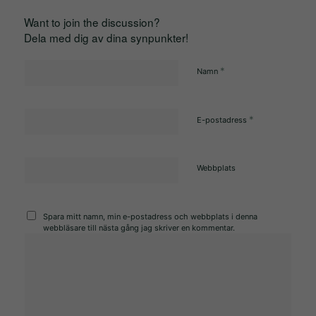
funktionalitet
Want to join the discussion?
att försvinna
Dela med dig av dina synpunkter!
från
hemsidan.
*
Namn
Marknadsföring
*
E-postadress
Genom att dela
med dig av dina
intressen och
Webbplats
ditt beteende när
du surfar ökar du
Spara mitt namn, min e-postadress och webbplats i denna
chansen att få
webbläsare till nästa gång jag skriver en kommentar.
se personligt
anpassat
innehåll och
erbjudanden.