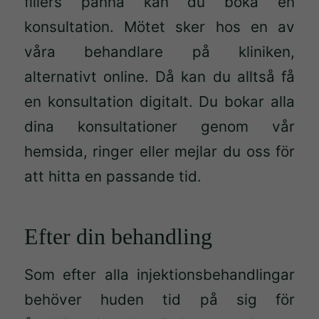
fillers panna kan du boka en
konsultation. Mötet sker hos en av
våra behandlare på kliniken,
alternativt online. Då kan du alltså få
en konsultation digitalt. Du bokar alla
dina konsultationer genom vår
hemsida, ringer eller mejlar du oss för
att hitta en passande tid.
Efter din behandling
Som efter alla injektionsbehandlingar
Nödvändiga
behöver huden tid på sig för
Dessa kakor
går inte att