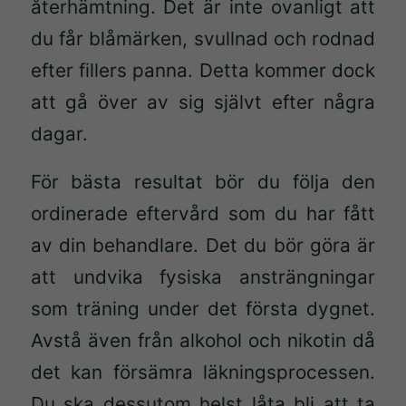
återhämtning. Det är inte ovanligt att
välja bort.
du får blåmärken, svullnad och rodnad
De behövs
för att
efter fillers panna. Detta kommer dock
hemsidan
att gå över av sig självt efter några
över huvud
dagar.
taget ska
fungera.
För bästa resultat bör du följa den
ordinerade eftervård som du har fått
Statistik
av din behandlare. Det du bör göra är
För att vi
att undvika fysiska ansträngningar
ska kunna
förbättra
som träning under det första dygnet.
hemsidans
Avstå även från alkohol och nikotin då
funktionalitet
det kan försämra läkningsprocessen.
och
uppbyggnad,
Du ska dessutom helst låta bli att ta