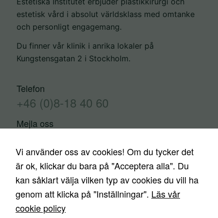
Estetiska Institutet erbjuder plastikkirurgi och
estetisk vård i absolut världsklass med omtanke
och personligt engagemang.
Du finner vår klinik i anrika lokaler på
Kungstensgatan 2 i Stockholm.
Telefon
+46 (0)8-18 40 60
Mejla oss
info@estetiskainstitutet.se
Vi använder oss av cookies! Om du tycker det
är ok, klickar du bara på "Acceptera alla". Du
kan såklart välja vilken typ av cookies du vill ha
Kontakta oss
Trygghetsgaranti
Finansiering
genom att klicka på "Inställningar".
Läs vår
Priser
Nyheter
Media
Ingrepp
cookie policy