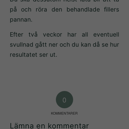
baserat på
på och röra den behandlade fillers
hur
pannan.
hemsidan
används.
Efter två veckor har all eventuell
svullnad gått ner och du kan då se hur
Upplevelse
resultatet ser ut.
För att vår
hemsida ska
prestera så
bra som
möjligt under
ditt besök.
0
Om du nekar
de här
KOMMENTARER
kakorna
kommer viss
Lämna en kommentar