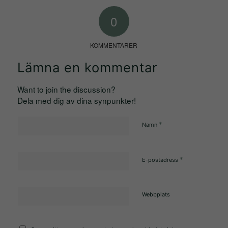
funktionalitet
att försvinna
0
från
hemsidan.
KOMMENTARER
Lämna en kommentar
Marknadsföring
Want to join the discussion?
Genom att dela
Dela med dig av dina synpunkter!
med dig av dina
intressen och
*
Namn
ditt beteende när
du surfar ökar du
chansen att få
*
E-postadress
se personligt
anpassat
Webbplats
innehåll och
erbjudanden.