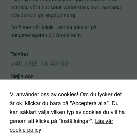
estetisk vård i absolut världsklass med omtanke
och personligt engagemang.
Du finner vår klinik i anrika lokaler på
Kungstensgatan 2 i Stockholm.
Telefon
+46 (0)8-18 40 60
Mejla oss
info@estetiskainstitutet.se
Vi använder oss av cookies! Om du tycker det
är ok, klickar du bara på "Acceptera alla". Du
kan såklart välja vilken typ av cookies du vill ha
Kontakta oss
Trygghetsgaranti
Finansiering
genom att klicka på "Inställningar".
Läs vår
Priser
Nyheter
Media
Ingrepp
cookie policy