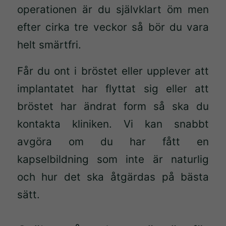
operationen är du självklart öm men
välja bort.
De behövs
efter cirka tre veckor så bör du vara
för att
helt smärtfri.
hemsidan
över huvud
Får du ont i bröstet eller upplever att
taget ska
implantatet har flyttat sig eller att
fungera.
bröstet har ändrat form så ska du
kontakta kliniken. Vi kan snabbt
Statistik
För att vi
avgöra om du har fått en
ska kunna
kapselbildning som inte är naturlig
förbättra
och hur det ska åtgärdas på bästa
hemsidans
funktionalitet
sätt.
och
uppbyggnad,