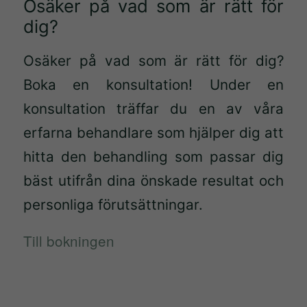
Osäker på vad som är rätt för
baserat på
dig?
hur
hemsidan
Osäker på vad som är rätt för dig?
används.
Boka en konsultation! Under en
konsultation träffar du en av våra
Upplevelse
För att vår
erfarna behandlare som hjälper dig att
hemsida ska
hitta den behandling som passar dig
prestera så
bäst utifrån dina önskade resultat och
bra som
möjligt under
personliga förutsättningar.
ditt besök.
Till bokningen
Om du nekar
de här
kakorna
kommer viss