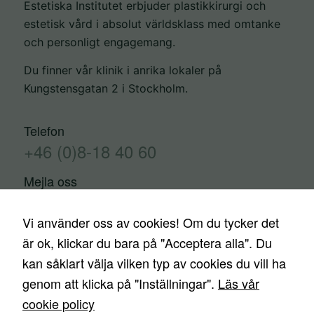
Estetiska Institutet erbjuder plastikkirurgi och
estetisk vård i absolut världsklass med omtanke
och personligt engagemang.
Du finner vår klinik i anrika lokaler på
Kungstensgatan 2 i Stockholm.
Telefon
+46 (0)8-18 40 60
Mejla oss
info@estetiskainstitutet.se
Vi använder oss av cookies! Om du tycker det
är ok, klickar du bara på "Acceptera alla". Du
kan såklart välja vilken typ av cookies du vill ha
Kontakta oss
Trygghetsgaranti
Finansiering
genom att klicka på "Inställningar".
Läs vår
Priser
Nyheter
Media
Ingrepp
cookie policy