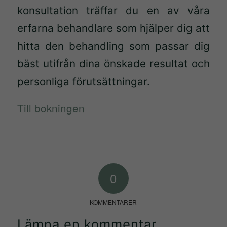
konsultation träffar du en av våra
Statistik
erfarna behandlare som hjälper dig att
För att vi
ska kunna
hitta den behandling som passar dig
förbättra
bäst utifrån dina önskade resultat och
hemsidans
personliga förutsättningar.
funktionalitet
och
Till bokningen
uppbyggnad,
baserat på
hur
hemsidan
används.
0
Upplevelse
KOMMENTARER
För att vår
Lämna en kommentar