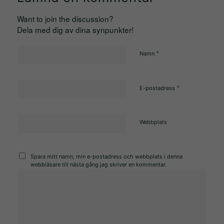
hemsida ska
prestera så
Want to join the discussion?
bra som
Dela med dig av dina synpunkter!
möjligt under
ditt besök.
*
Namn
Om du nekar
de här
*
E-postadress
kakorna
kommer viss
funktionalitet
Webbplats
att försvinna
från
hemsidan.
Spara mitt namn, min e-postadress och webbplats i denna
webbläsare till nästa gång jag skriver en kommentar.
Marknadsföring
Genom att dela
med dig av dina