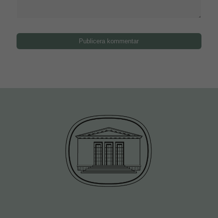
intressen och
ditt beteende när
du surfar ökar du
chansen att få
se personligt
anpassat
innehåll och
erbjudanden.