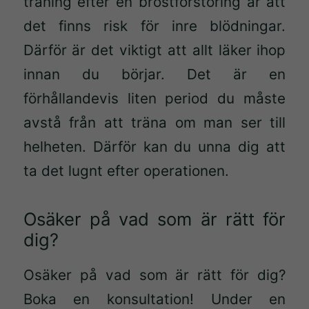
träning efter en bröstförstoring är att
det finns risk för inre blödningar.
Därför är det viktigt att allt läker ihop
innan du börjar. Det är en
förhållandevis liten period du måste
Nödvändiga
avstå från att träna om man ser till
Dessa kakor
helheten. Därför kan du unna dig att
går inte att
ta det lugnt efter operationen.
välja bort.
De behövs
för att
Osäker på vad som är rätt för
hemsidan
dig?
över huvud
taget ska
Osäker på vad som är rätt för dig?
fungera.
Boka en konsultation! Under en