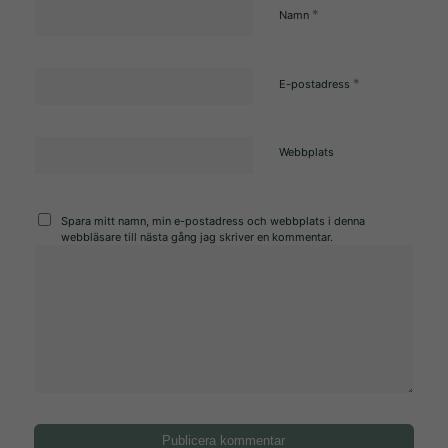
*
Namn
*
E-postadress
Nödvändiga
Dessa kakor
Webbplats
går inte att
välja bort.
Spara mitt namn, min e-postadress och webbplats i denna
De behövs
webbläsare till nästa gång jag skriver en kommentar.
för att
hemsidan
över huvud
taget ska
fungera.
Statistik