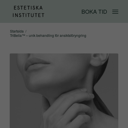
BOKA TID
Startsida
/
TriBella™ – unik behandling för ansiktsföryngring