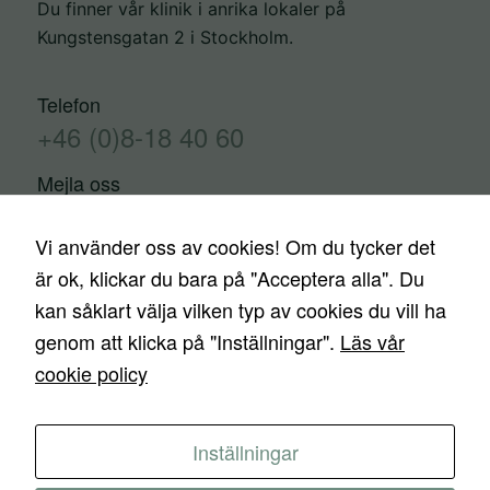
bra som
Du finner vår klinik i anrika lokaler på
möjligt under
Kungstensgatan 2 i Stockholm.
ditt besök.
Om du nekar
Telefon
de här
+46 (0)8-18 40 60
kakorna
kommer viss
Mejla oss
funktionalitet
info@estetiskainstitutet.se
att försvinna
Vi använder oss av cookies! Om du tycker det
från
är ok, klickar du bara på "Acceptera alla". Du
hemsidan.
kan såklart välja vilken typ av cookies du vill ha
Kontakta oss
Trygghetsgaranti
Finansiering
genom att klicka på "Inställningar".
Läs vår
Priser
Nyheter
Media
Ingrepp
Marknadsföring
cookie policy
Genom att dela
med dig av dina
ESTETISKA INSTITUTET © 2026 – Alla rättigheter är
Inställningar
intressen och
reserverade. –
Integritetspolicy
–
Cookies
ditt beteende när