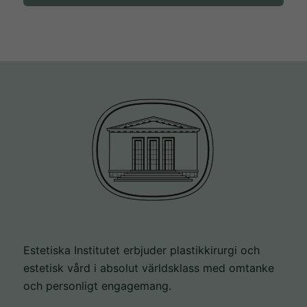
För att vi
ska kunna
förbättra
hemsidans
funktionalitet
och
uppbyggnad,
baserat på
hur
hemsidan
används.
Upplevelse
Estetiska Institutet erbjuder plastikkirurgi och
För att vår
estetisk vård i absolut världsklass med omtanke
hemsida ska
och personligt engagemang.
prestera så