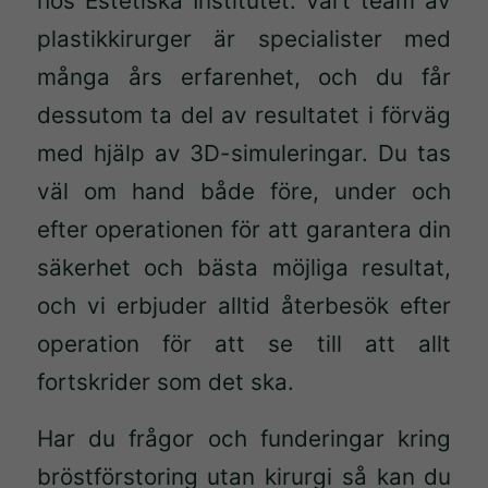
hos Estetiska Institutet. Vårt team av
hemsidan
plastikkirurger är specialister med
över huvud
taget ska
många års erfarenhet, och du får
fungera.
dessutom ta del av resultatet i förväg
med hjälp av 3D-simuleringar. Du tas
Statistik
väl om hand både före, under och
För att vi
efter operationen för att garantera din
ska kunna
förbättra
säkerhet och bästa möjliga resultat,
hemsidans
och vi erbjuder alltid återbesök efter
funktionalitet
operation för att se till att allt
och
uppbyggnad,
fortskrider som det ska.
baserat på
hur
Har du frågor och funderingar kring
hemsidan
bröstförstoring utan kirurgi så kan du