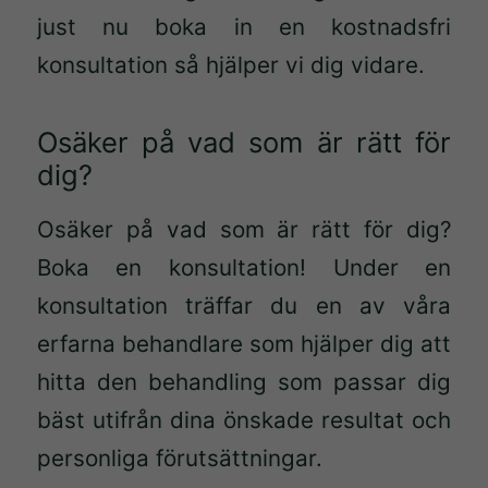
används.
just nu boka in en kostnadsfri
konsultation så hjälper vi dig vidare.
Upplevelse
För att vår
Osäker på vad som är rätt för
hemsida ska
prestera så
dig?
bra som
möjligt under
Osäker på vad som är rätt för dig?
ditt besök.
Boka en konsultation! Under en
Om du nekar
konsultation träffar du en av våra
de här
kakorna
erfarna behandlare som hjälper dig att
kommer viss
hitta den behandling som passar dig
funktionalitet
bäst utifrån dina önskade resultat och
att försvinna
från
personliga förutsättningar.
hemsidan.