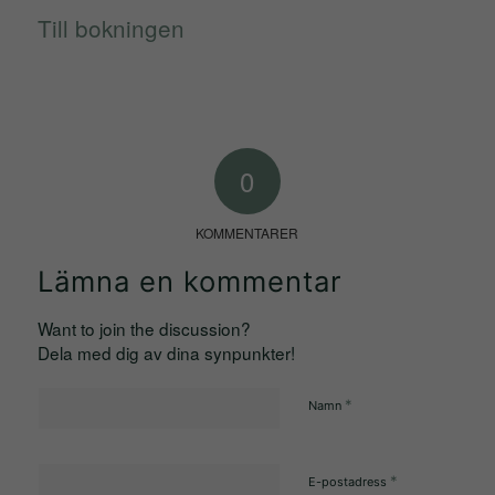
Till bokningen
Marknadsföring
Genom att dela
med dig av dina
intressen och
0
ditt beteende när
du surfar ökar du
KOMMENTARER
chansen att få
Lämna en kommentar
se personligt
anpassat
Want to join the discussion?
innehåll och
Dela med dig av dina synpunkter!
erbjudanden.
*
Namn
*
E-postadress